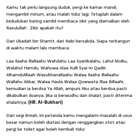
Kamu tak perlu langsung duduk, pergi ke kamar mandi,
mengambil minum, atau malah tidur lagi. Tetaplah dalam
kedudukan baring sambil membaca zikir yang diamalkan oleh
Rasulullah . Zikir apakah itu?
Dari Ubadah bin Shamit, dari Nabi bersabda, Siapa terbangun
di waktu malam lalu membaca:
Laa Ilaaha Illallaahu Wahdahu Laa Syariikalahu, Lahul Mulku,
Walahul Hamdu, Wahuwa Alaa Kulli Syai-in Qadiir.
Alhamdulillaah Wasubhanallaahu Walaa Ilaaha Illallaahu
Wallahu Akbar, Walaa Haula Walaa Quwwata Illaa Billaahi,
kemudian ia berdoa Ya Allah, ampuni Aku atau berdoa pasti
dikabulkan doanya. Jika ia berwudhu dan shalat, pasti diterima
shalatnya,
(HR. Al-Bukhari)
Dari segi ilmiah, ini petanda kamu mengalami masalah di usus
besar namun boleh diatasi dengan renggangkan otot atau
pergi ke toilet agar boleh kembali tidur.