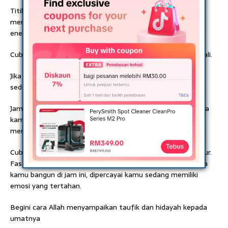
Titik energi terhubung dengan hati. Bangun pada jam ini
memnunjukkan bahawa kamu sedang marah dan memiliki
energi Yang berlebihan.
Cuba minum air dingin dan meditasi agar boleh tidur kembali.
Jika kamu bangun pukul 3 hinggal 5 pagi, tandanya Allah
sedang berusaha berbicara padamu.
Jam ini menunjukkan bahagian paru-paru dan kesedihan. Jika
kamu bangun di jam ini, maka dipercayai Allah sedang
membimbingmu untuk jadi lebih baik.
Cuba bernafas perlahan dan berdoa agar boleh kembali tidur.
Fasa bangun tidur terakhir adalah pukul 5 hingga 7 pagi. Jika
kamu bangun di jam ini, dipercayai kamu sedang memiliki
emosi yang tertahan.
Begini cara Allah menyampaikan taufik dan hidayah kepada
umatnya