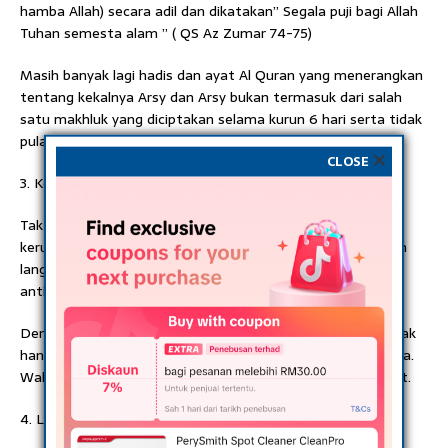
hamba Allah) secara adil dan dikatakan” Segala puji bagi Allah
Tuhan semesta alam ” ( QS Az Zumar 74-75)
Masih banyak lagi hadis dan ayat Al Quran yang menerangkan
tentang kekalnya Arsy dan Arsy bukan termasuk dari salah
satu makhluk yang diciptakan selama kurun 6 hari serta tidak
pula dibelah maupun dipecah.
CLOSE
3. Kerusi Allah SWT
Tak hanya mempunyai singgasana, Allah pun mempunyai
kerusi. Hal ini telah dijelaskan oleh Rasulullah SAW “Tidaklah
langit yang tujuh dibanding kerusi kecuali laksana lingkaran
anting yang diletakkan di tanah lapang” (HR Ibnu Hiban)
Dengan kata lain, para ulama bersepakat bahawa yang tidak
hancur apabila hari kiamat adalah kerusi Allah salah satunya.
Wallahu ‘Alam daripada apa wujud dari kerusi Allah tersebut.
4. Lauhul Mahfuzh