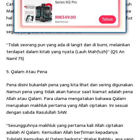
Catatan manusia selama hidupnya tercatat jelas dalam Lauh
Mahfuzh. Ternyata Lauh Mahfudz termasuk dalam beberapa
hal yang tidak akan musnah apabila hari kiamat. Lauh Mahfuz
secara ringkas merupakan kitab tempat Allah menuliskan
segala yang ada di alam semesta ini.
“Tidak seorang pun yang ada di langit dan di bumi, melainkan
terdapat dalam kitab yang nyata (Lauh Mahfuzh)” (QS An
Naml 75)
5. Qalam Atau Pena
Pena disini bukanlah pena yang kita lihat dan sering digunakan.
Namun pena yang tidak akan hancur saat kiamat adalah pena
Allah atau Qalam. Para ulama mengatakan bahawa Qalam
merupakan makhluk pertama yang Allah ciptakan. Ini sesuai
dengan sabda Rasulullah SAW.
“Sesungguhnya makhluk yang pertama kali Allah ciptakan
adalah Al Qalam. Kemudian Allah berfirman kepadanya:
Tulislah! Kemudian Al Qalam berkata” Wahai Rabbku, apa yang