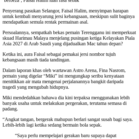
‘berbeza’, Faisal Halim luah rasa sebak
Penyerang pasukan Selangor, Faisal Halim, menyimpan harapan
untuk kembali menyarung jersi kebangsaan, meskipun sulit baginya
mendapatkan semula rentak permainan asal.
Persoalannya, sempatkah bekas pemain Terengganu ini memperkuat
skuad Harimau Malaya menjelang pusingan ketiga Kelayakan Piala
Asia 2027 di Arab Saudi yang dijadualkan Mac tahun depan?
Ketika ini, aura Faisal sebagai pemakai jersi nombor tujuh
kebangsaan masih tiada tandingan.
Dalam laporan khas oleh wartawan Astro Arena, Fina Nasrom,
pemain yang digelar “Miki” ini mengungkap seribu kenyataan
menitikkan air mata mengenai perjalanannya bangkit daripada
tragedi yang mengubah hidupnya.
Miki mendedahkan bahawa dia kini terpaksa menggunakan lebih
banyak usaha untuk melakukan pergerakan, terutama semasa di
padang.
“Angkat tangan, bergerak mahupun berlari sangat susah bagi saya.
Lebih-lebih lagi ketika sedang bermain bola sepak.
“Saya perlu mempelajari gerakan baru supaya dapat