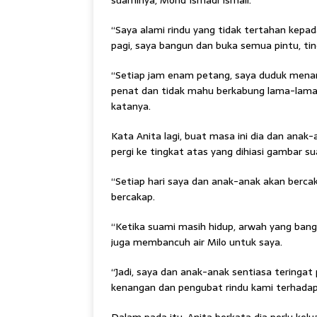
suaminya, Mohd Ismadi Ismail.
“Saya alami rindu yang tidak tertahan kepada
pagi, saya bangun dan buka semua pintu, ting
“Setiap jam enam petang, saya duduk menan
penat dan tidak mahu berkabung lama-lama.
katanya.
Kata Anita lagi, buat masa ini dia dan anak-a
pergi ke tingkat atas yang dihiasi gambar 
“Setiap hari saya dan anak-anak akan berc
bercakap.
“Ketika suami masih hidup, arwah yang ban
juga membancuh air Milo untuk saya.
“Jadi, saya dan anak-anak sentiasa teringat
kenangan dan pengubat rindu kami terhadap