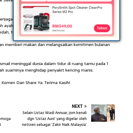
uar bekerja untuk mencari pendapatan apatah lagi dia yang
njaga anak-anak jika saya sibuk dengan penggambaran.
ah ayah dan ibu kepada anak-anak. Jika ada yang
ah, terpulanglah.
g akan memberi makan dan melangsaikan komitmen bulanan
Ismail meninggal dunia dalam tidur di ruang tamu pada 1
wah suaminya menghidap penyakit kencing manis.
 Komen Dan Share Ya. Terima Kasih!
NEXT
a
Selain Ustaz Wadi Annuar, jom kenali
Semoga
dgn ‘Ustaz Auni’ yang digelar oleh
t
netizen sebagai ‘Zakir Naik Malaysia’