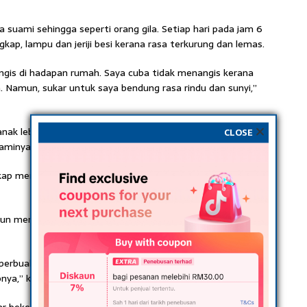
 suami sehingga seperti orang gila. Setiap hari pada jam 6
kap, lampu dan jeriji besi kerana rasa terkurung dan lemas.
gis di hadapan rumah. Saya cuba tidak menangis kerana
 Namun, sukar untuk saya bendung rasa rindu dan sunyi,”
nak lebih selesa tidur di ruang tamu. Ujarnya, setiap kali
CLOSE
suaminya, Anita pasti akan menyebut nama suaminya.
akap mengenai arwah atau kami akan meniru gaya arwah
gun menyediakan sarapan jika saya tidak sempat. Arwah
 perbualan kami bersama arwah. Itulah yang menjadi
nya,” katanya.