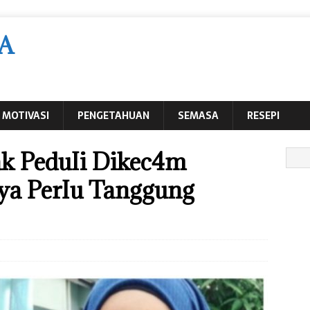
A
MOTIVASI
PENGETAHUAN
SEMASA
RESEPI
k PeduIi Dikec4m
ya PerIu Tanggung