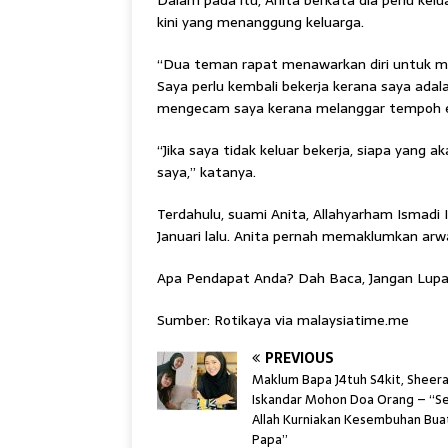
Dalam pada itu, Anita berkata dia perlu kel
kini yang menanggung keluarga.
“Dua teman rapat menawarkan diri untuk me
Saya perlu kembali bekerja kerana saya adal
mengecam saya kerana melanggar tempoh ed
“Jika saya tidak keluar bekerja, siapa yan
saya,” katanya.
Terdahulu, suami Anita, Allahyarham Ismadi 
Januari lalu. Anita pernah memaklumkan ar
Apa Pendapat Anda? Dah Baca, Jangan Lupa
Sumber: Rotikaya via malaysiatime.me
PREVIOUS
Maklum Bapa J4tuh S4kit, Sheer
Iskandar Mohon Doa Orang – “
Allah Kurniakan Kesembuhan Bua
Papa”