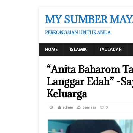
MY SUMBER MAY
PERKONGSIAN UNTUK ANDA
HOME
ISLAMIK
TAULADAN
“Anita Baharom Ta
Langgar Edah” -Sa
KeIuarga
admin
Semasa
0