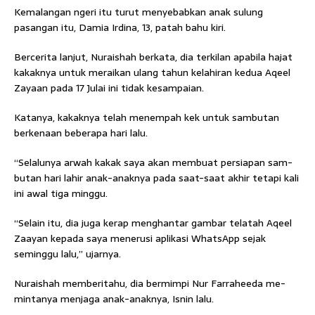
Kemalangan ngeri itu turut menyebabkan anak sulung
pasangan itu, Damia Irdina, 13, patah bahu kiri.
Bercerita lanjut, Nuraishah berkata, dia terkilan apabila hajat
kakaknya untuk meraikan ulang tahun kelahiran kedua Aqeel
Zayaan pada 17 Julai ini tidak kesampaian.
Katanya, kakaknya telah me­nempah kek untuk sambutan
berkenaan beberapa hari lalu.
“Selalunya arwah kakak saya akan membuat persiapan sam­
butan hari lahir anak-anaknya pada saat-saat akhir tetapi kali
ini awal tiga minggu.
“Selain itu, dia juga kerap menghantar gambar telatah Aqeel
Zaayan kepada saya menerusi aplikasi WhatsApp sejak
seminggu lalu,” ujarnya.
Nuraishah memberitahu, dia bermimpi Nur Farraheeda me­
mintanya menjaga anak-anak­nya, Isnin lalu.