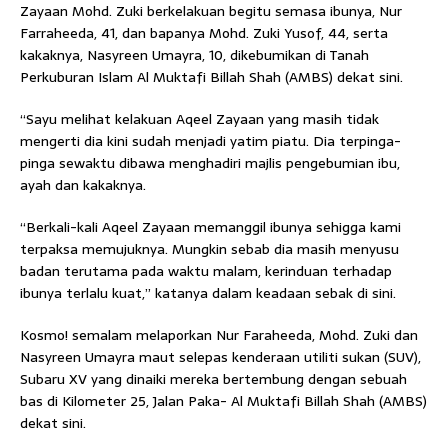
Zayaan Mohd. Zuki berkelakuan begitu semasa ibunya, Nur
Farraheeda, 41, dan bapanya Mohd. Zuki Yusof, 44, serta
kakaknya, Nasyreen Umayra, 10, dikebumikan di Tanah
Perkuburan Islam Al Muktafi Billah Shah (AMBS) dekat sini.
“Sayu melihat kelakuan Aqeel Zayaan yang masih tidak
mengerti dia kini sudah menjadi yatim piatu. Dia terpinga-
pinga sewaktu dibawa menghadiri ­majlis pengebumian ibu,
ayah dan kakaknya.
“Berkali-kali Aqeel Zayaan memanggil ibunya sehigga kami
terpaksa memujuknya. Mungkin sebab dia masih menyusu
badan terutama pada waktu malam, kerinduan terhadap
ibunya terlalu kuat,” katanya dalam keadaan sebak di sini.
Kosmo! semalam melaporkan Nur Faraheeda, Mohd. Zuki dan
Nasyreen Umayra maut selepas kenderaan utiliti sukan (SUV),
Subaru XV yang dinaiki mereka bertembung dengan sebuah
bas di Kilometer 25, Jalan Paka- Al Muktafi Billah Shah (AMBS)
dekat sini.