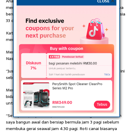
CLOSE
Anak keenam daripada 10 beradik itu berkata, kemahiran
menebar roti canai turut dimiliki seorang adik perempuannya
berusia 25 tahun selain dua kakaknya, masing-masing berusia
33 dan 35 tahun.
Katanya, adik serta seorang daripada kakaknya turut
mengusahakan gerai roti canai di Kuala Kangsar.
Menurutnya, bapa mereka lebih mesra disapa sebagai ‘M
Nasir’ oleh kenalan dan penduduk setempat.
“Justeru, penduduk setempat menggelar kami tiga beradik ini
sebagai ‘trio anak perempuan M Nasir’,” katanya.
Menurut Nor Aishah, dia tidak lagi berharap untuk beralih
bidang dengan bekerja makan gaji sebaliknya mahu fokus
untuk mengembangkan lagi perniagaannya.
“Setiap hari, saya tidur jam 10 malam. Ia bagi membolehkan
saya bangun awal dan bersiap bermula jam 3 pagi sebelum
membuka gerai seawal jam 4.30 pagi. Roti canai biasanya