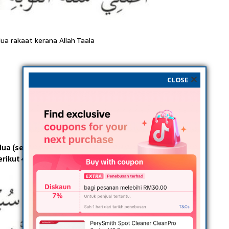
ua rakaat kerana Allah Taala
CLOSE
ua (sebelum duduk Tahiyyat Akhir) iaitu selepas
ikut 40 kali.