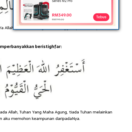
a Allah! Maha Suci Engkau, sesungguhnya aku daripada
mperbanyakkan beristighfar:
a Allah, Tuhan Yang Maha Agung, tiada Tuhan melainkan
a, dan aku memohon keampunan daripadaNya.