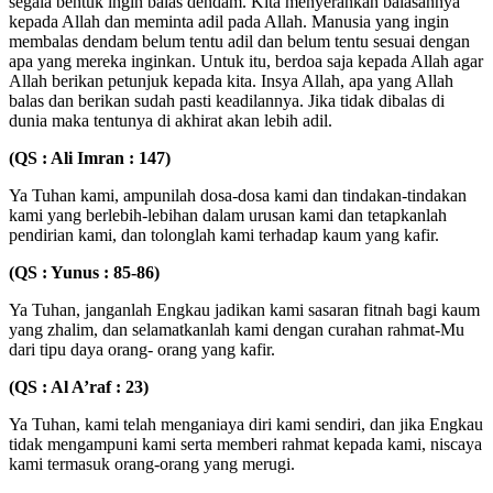
segala bentuk ingin balas dendam. Kita menyerahkan balasannya
kepada Allah dan meminta adil pada Allah. Manusia yang ingin
membalas dendam belum tentu adil dan belum tentu sesuai dengan
apa yang mereka inginkan. Untuk itu, berdoa saja kepada Allah agar
Allah berikan petunjuk kepada kita. Insya Allah, apa yang Allah
balas dan berikan sudah pasti keadilannya. Jika tidak dibalas di
dunia maka tentunya di akhirat akan lebih adil.
(QS : Ali Imran : 147)
Ya Tuhan kami, ampunilah dosa-dosa kami dan tindakan-tindakan
kami yang berlebih-lebihan dalam urusan kami dan tetapkanlah
pendirian kami, dan tolonglah kami terhadap kaum yang kafir.
(QS : Yunus : 85-86)
Ya Tuhan, janganlah Engkau jadikan kami sasaran fitnah bagi kaum
yang zhalim, dan selamatkanlah kami dengan curahan rahmat-Mu
dari tipu daya orang- orang yang kafir.
(QS : Al A’raf : 23)
CLOSE ✖
Ya Tuhan, kami telah menganiaya diri kami sendiri, dan jika Engkau
tidak mengampuni kami serta memberi rahmat kepada kami, niscaya
kami termasuk orang-orang yang merugi.