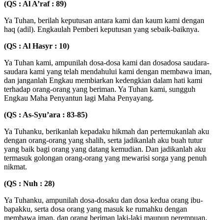
(QS : Al A’raf : 89)
Ya Tuhan, berilah keputusan antara kami dan kaum kami dengan
haq (adil). Engkaulah Pemberi keputusan yang sebaik-baiknya.
(QS : Al Hasyr : 10)
Ya Tuhan kami, ampunilah dosa-dosa kami dan dosadosa saudara-
saudara kami yang telah mendahului kami dengan membawa iman,
dan janganlah Engkau membiarkan kedengkian dalam hati kami
terhadap orang-orang yang beriman. Ya Tuhan kami, sungguh
Engkau Maha Penyantun lagi Maha Penyayang.
(QS : As-Syu’ara : 83-85)
Ya Tuhanku, berikanlah kepadaku hikmah dan pertemukanlah aku
dengan orang-orang yang shalih, serta jadikanlah aku buah tutur
yang baik bagi orang yang datang kemudian. Dan jadikanlah aku
termasuk golongan orang-orang yang mewarisi sorga yang penuh
nikmat.
(QS : Nuh : 28)
Ya Tuhanku, ampunilah dosa-dosaku dan dosa kedua orang ibu-
bapakku, serta dosa orang yang masuk ke rumahku dengan
membawa iman, dan orang beriman laki-laki maupun perempuan.