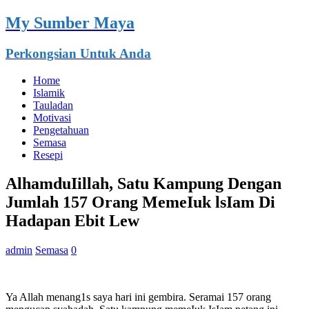
My Sumber Maya
Perkongsian Untuk Anda
Home
Islamik
Tauladan
Motivasi
Pengetahuan
Semasa
Resepi
AlhamduIillah, Satu Kampung Dengan
Jumlah 157 Orang MemeIuk lsIam Di
Hadapan Ebit Lew
admin
Semasa
0
Ya Allah menang1s saya hari ini gembira. Seramai 157 orang