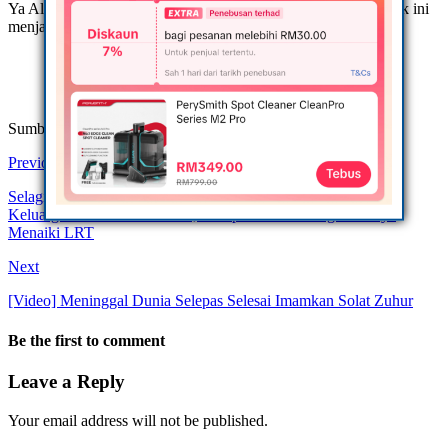
Ya Allah bntulah mudahkanlah diriku untuk pastikan anak-anak ini
menjadi manusia berguna.
Sumber: Ebit Lew
Previous
Selagi Saya Hῗdup, Saya Akan Buat Terbaik Untuk Anak &
Keluarga’.. Lelaki Bὔta Vῗral, Setiap Hari Gendong Anaknya
Menaiki LRT
Next
[Video] Meninggal Dunia Selepas Selesai Imamkan Solat Zuhur
Be the first to comment
Leave a Reply
Your email address will not be published.