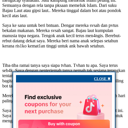
mengucap syahadah. Satu kampung memeIuk IsIam petang ini.
Semuanya dengan rela tanpa pksaan memeIuk lsIam. Dari suku
Bajau Laut atau gipsi laut.. Mereka tinggal dalam bot atau pondok
kecil atas laut.
Saya ke sana untuk beri bntuan. Dengar mereka svsah dan pvtus
bekalan makanan. Mereka svsah sangat. Bajau laut kumpulan
manusia tnpa negara. Tengok anak kecil terus men4ngis. Berebut-
rebut datang dekat saya. Mereka beri nama anak selepas setahun
kerana ris1ko kemat1an tinggi untuk ank bawah setahun.
Tiba-tiba ramai tanya saya siapa tvhan. Tvhan tu apa. Saya terus
seb4k. Saya dengan penterjemah tanya pernah tak sesiapa terangkan
tentang ag4ma. Mereka jawab tiada. Kami tak tahu. ToIong
CLOSE ✖
bagitahu kami. Saya terus seb4k. Saya kumpulkan semua dikeliling
bot tadi.
Mereka semua terus percaya. Saya ajar mereka syahadah. Inilah hari
paling sed1h gembira dalam hidup saya. Terima kasih Allah.
Saya akan terus bntu makanan untuk seluruh kampung atas laut ini.
Saya tengah urus untuk bina sekolah. Tengah cari guru ustaz untuk
mengajar mereka.