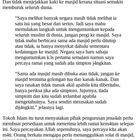
Dan tidak menjejakkan kaki ke masjid kerana situasi semakin
memburuk seluruh dunia.
“Saya melihat banyak negara masih tidak melihat ia
satu isu yang besar dan serius. Jadi saya mahu
memulakan langkah untuk mengumumkan kepada
seluruh muslim di dunia, jangan pergi ke masjid. Saya
tidak mahu berbicara sama ada masjid perlu ditutup
atau tidak, ia hanya menyekat dahulu sementara
kedatangan ke masjid. Negara saya baru sahaja
mengumumkan k3s pertama semalam namun saya
percaya ramai yang sudah ada simpton j4ngkitan.
“Sama ada masjid masih dibuka atau tidak, jangan ke
masjid terutama golongan tua dan kanak-kanak. Dan
saya rasakan tidak masuk akal apabila kita diberitahu,
hanya periksa jika ada simptom. Jujurnya, tiada
simptom dan kita sudah terlambat apabila
mengetahuinya. Saya sendiri merasakan sudah
dij4ngkiti,” jelasnya lagi.
Tokoh Islam itu turut menyatakan pihak pengurusan jena4ah perlu
membuat persediaan untuk menerima lebih ramai kem4tian selepas
ini. Saya percayakan Allah sepenuhnya, saya percaya kita akan
m4ti. Orang berkata mengapa perlu menangguhkan solat di masjid,