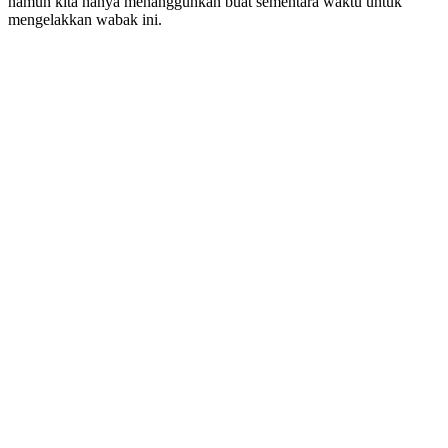
namun kita hanya menangguhkan buat sementara waktu untuk
mengelakkan wabak ini.