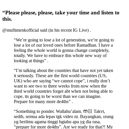
“Please please, please, take your time and listen to
this.
@muftimenkofficial said (in his recent IG Live) .
“We’re going to lose a lot of generation, we’re going to
lose a lot of our loved ones before Ramadhan. I have a
feeling the whole world is gonna change completely,
totally. We have to embrace this whole new way of
looking at things” .
“I’m talking about the countries that have not yet taken
it seriously. These are the first world countries (US,
UK) who are saying “we cannot cope”, i really don’t
want to see two to three weeks from now when the
third world countries forget abt when not being able to
cope, its going to be worst than we can imagine.
Prepare for many more de4ths” .
“Something to ponder. Wallahu’alam. 🤲🏻 Takvt,
sedih, semua ada lepas tgk video ni. Bayangkan, orang
yg berilmu agama tinggi bgtahu apa yg dia rasa,
“prepare for more de4ths”. Are we ready for that?! My