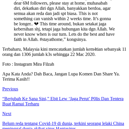
dear 6M followers, please stay at home, muhasabah
diri, dekatkan diri dgn Allah, banyakkan berdoa, agar
semua akan reda dan jadi spt biasa. This is not
something can vanish within 2 weeks time. It’s gonna
be longer.. 💔 This time around, bukan setakat jaga
kebersihan shj, tetapi jaga hubungan kita dgn Allah. We
never know when is our turn. Lets do the best and have
faith in Allah. #stayathome,” kongsinya.
Terbaharu, Malaysia kini mencatatkan jumlah kem4tian sebanyak 11
orang dan 1306 jumlah k3s sehingga 22 Mac 2020.
Foto : Instagram Mira Filzah
Apa Kata Anda? Dah Baca, Jangan Lupa Komen Dan Share Ya.
Terima Kasih!!
Previous
“Berjubah Ke Sana Sini,” Ebit Lew ‘Jaga Perut’ P0lis Dan Tentera
Buat Ramai Terharu
Next
Belum reda tentang Covid-19 di dunia, terkini seorang lelaki China
meninggal dunia akibat virus Hantavirus