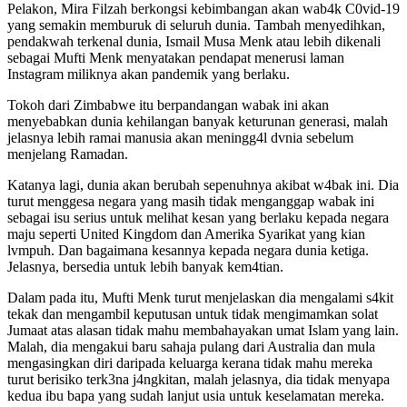
Pelakon, Mira Filzah berkongsi kebimbangan akan wab4k C0vid-19
yang semakin memburuk di seluruh dunia. Tambah menyedihkan,
pendakwah terkenal dunia, Ismail Musa Menk atau lebih dikenali
sebagai Mufti Menk menyatakan pendapat menerusi laman
Instagram miliknya akan pandemik yang berlaku.
Tokoh dari Zimbabwe itu berpandangan wabak ini akan
menyebabkan dunia kehilangan banyak keturunan generasi, malah
jelasnya lebih ramai manusia akan meningg4l dvnia sebelum
menjelang Ramadan.
Katanya lagi, dunia akan berubah sepenuhnya akibat w4bak ini. Dia
turut menggesa negara yang masih tidak menganggap wabak ini
sebagai isu serius untuk melihat kesan yang berlaku kepada negara
maju seperti United Kingdom dan Amerika Syarikat yang kian
lvmpuh. Dan bagaimana kesannya kepada negara dunia ketiga.
Jelasnya, bersedia untuk lebih banyak kem4tian.
Dalam pada itu, Mufti Menk turut menjelaskan dia mengalami s4kit
tekak dan mengambil keputusan untuk tidak mengimamkan solat
Jumaat atas alasan tidak mahu membahayakan umat Islam yang lain.
Malah, dia mengakui baru sahaja pulang dari Australia dan mula
mengasingkan diri daripada keluarga kerana tidak mahu mereka
turut berisiko terk3na j4ngkitan, malah jelasnya, dia tidak menyapa
kedua ibu bapa yang sudah lanjut usia untuk keselamatan mereka.