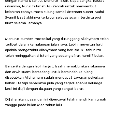
dengan nama Izzah Ali. Menurut Izzah, siapa sangka, hasrat
rakannya, Nurul Fatimah Az-Zahrah untuk menyambut
kelahiran cahaya mata sulung sambil ditemani suami, Muhd
Syamil Izzat akhirnya terkvbur selepas suami tercinta prgi
buat selama-lamanya.
Menurut sumber, motosikal yang ditunggang Allahyrham telah
terlibat dalam kemaIangan jalan raya. Lebih mervntun hati
CLOSE
apabila mengetahui Allahyrham yang berusia 26 tahun itu
telah mninggalkan si isteri yang sedang s4rat hamil 7 bulan.
Bercerita dengan lebih lanjut, Izzah memaklumkan rakannya
dan arwh suami bercadang untuk berplndah ke Klang
disebabkan Allahyrham sudah mendapat tawaran pekerjaan
baharu tetapi sebaliknya pula yang terjadi apabila keluarga
kecil ini diuj1 dengan du.gaan yang sangat berat.
Difahamkan, pasangan ini dipercayai telah mendirikan rumah
tangga pada bulan Mac tahun lalu.