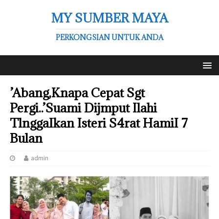
MY SUMBER MAYA
PERKONGSIAN UNTUK ANDA
’Abang,Knapa Cepat Sgt
Pergi..’Suami Dijmput Ilahi
TlnggaIkan Isteri S4rat HamiI 7
Bulan
admin