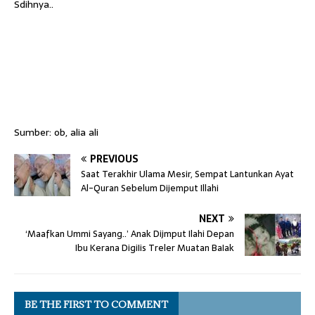
Sdihnya..
Sumber: ob, alia ali
PREVIOUS
Saat Terakhir Ulama Mesir, Sempat Lantunkan Ayat
Al-Quran Sebelum Dijemput Illahi
NEXT
‘Maafkan Ummi Sayang..’ Anak Dijmput Ilahi Depan
Ibu Kerana DigiIis Treler Muatan BaIak
BE THE FIRST TO COMMENT