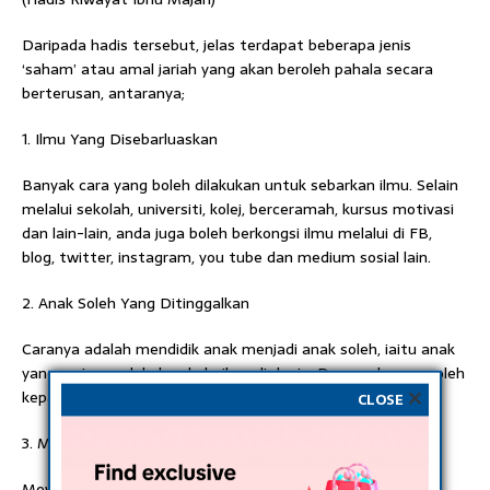
Daripada hadis tersebut, jelas terdapat beberapa jenis
‘saham’ atau amal jariah yang akan beroleh pahala secara
berterusan, antaranya;
1. Ilmu Yang Disebarluaskan
Banyak cara yang boleh dilakukan untuk sebarkan ilmu. Selain
melalui sekolah, universiti, kolej, berceramah, kursus motivasi
dan lain-lain, anda juga boleh berkongsi ilmu melalui di FB,
blog, twitter, instagram, you tube dan medium sosial lain.
2. Anak Soleh Yang Ditinggalkan
Caranya adalah mendidik anak menjadi anak soleh, iaitu anak
yang sering melakukan kebaikan di dunia. Doa anak yang soleh
kepada orang tuanya mustajab di sisi Allah swt.
CLOSE
3. Mushaf (Kitab-Kitab Agama) Yang Diwariskannya
Mewariskan kitab seperti kitab suci al-Quran, kitab tafsir,