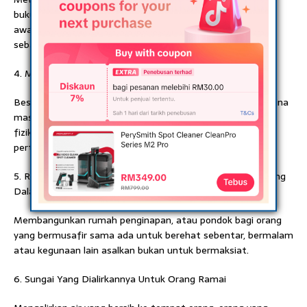
buku agama dan lain-lain di masjid, surau, perpustakaan
awam, sekolah atau maahad untuk kegunaan orang ramai
sebagai bahan bacaan, rujukan dan sebagainya.
4. Masjid Yang Dibina
Besar ganjaran bagi mereka yang membantu untuk membina
masjid bagi kegunaan masyarakat. Sama ada dari sudut
fizikal, tenaga, buah fikiran, kewangan atau apa jua
pertolongan. Kesemuanya bernilai ibadah di sisi Allah.
5. Rumah Yang Dibina Untuk Penginapan Orang Yang Sedang
Dalam Perjalanan
Membangunkan rumah penginapan, atau pondok bagi orang
yang bermusafir sama ada untuk berehat sebentar, bermalam
atau kegunaan lain asalkan bukan untuk bermaksiat.
6. Sungai Yang Dialirkannya Untuk Orang Ramai