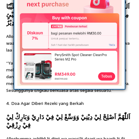
اَللَّهُمَّ إِنِّيْ أَسْئَلُكَ أَنْ تَرْزُقَنِيْ رِزْقًا حَلاَلاً وَاسِعًا طَيِّبًا
مِنْ غَيْرِ تَعَبٍ وَلاَ مَشَقَّةٍ وَلاَ ضَيْرٍ إِنَّكَ عَلَى كُلِّ شَيْئٍ
قَدِيْرٌ
Alloohumma innii as-aluka an tarzuqonii rizqon halaalan
waasi’an thoyyiban min ghoiri ta’abin wa laa masyaqqotin wa
laa dhoirin innaka ‘alaa kulli syai-in qodiir.
“Ya Allah, sesungguhnya aku memohon kepada-Mu agar
melimpahkan rezeki kepadaku berupa rezeki yang halal, luas
dan tanpa susah payah, tanpa memberatkan, tanpa
membahayakan dan tanpa rasa lelah dalam memperolehnya.
Sesunggunya Engkau berkuasa atas segala sesuatu.”
4. Doa Agar Diberi Rezeki yang Berkah
اَللّٰهًمَّ اَصْلِحْ لِيْ دِيْنِيْ وَوَسِّعْ لِيْ فِيْ دَارِيْ وَبَارِكْ لِيْ
فِيْ رِزْقِيْ
Alloohumma ashlihli lii diinii wa wassi’lii daarii wa baarik lii fii