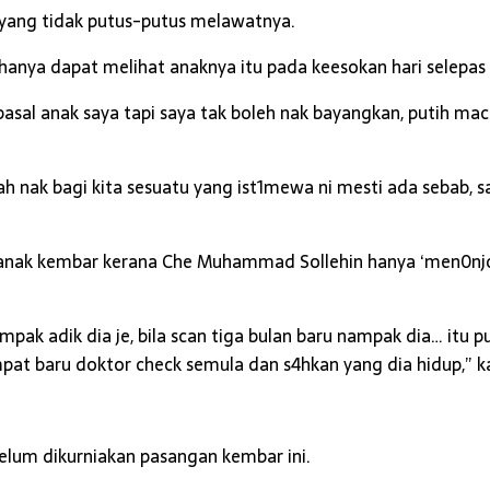
t yang tidak putus-putus melawatnya.
 hanya dapat melihat anaknya itu pada keesokan hari selepas
pasal anak saya tapi saya tak boleh nak bayangkan, putih
lah nak bagi kita sesuatu yang ist1mewa ni mesti ada sebab,
nak kembar kerana Che Muhammad Sollehin hanya ‘men0njolka
pak adik dia je, bila scan tiga bulan baru nampak dia… itu 
mpat baru doktor check semula dan s4hkan yang dia hidup,” k
lum dikurniakan pasangan kembar ini.