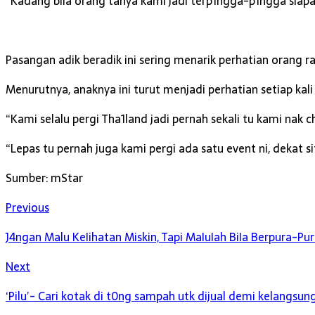
“Kadang bila orang tanya kami jadi terp1ngga-p1ngga siapa
Pasangan adik beradik ini sering menarik perhatian orang 
Menurutnya, anaknya ini turut menjadi perhatian setiap ka
“Kami selalu pergi Tha1land jadi pernah sekali tu kami nak 
“Lepas tu pernah juga kami pergi ada satu event ni, dekat
Sumber: mStar
Previous
J4ngan Malu KeIihatan Miskin, Tapi MaIuIah BiIa Berpura-Pu
Next
‘Pilu’- Cari kotak di t0ng sampah utk dijual demi kelangsu