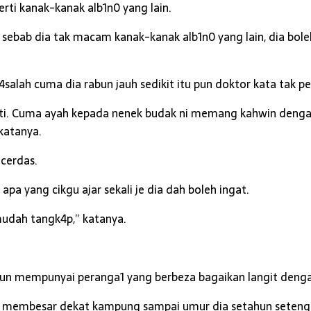
ti kanak-kanak alb1n0 yang lain.
 sebab dia tak macam kanak-kanak alb1n0 yang lain, dia bole
lah cuma dia rabun jauh sedikit itu pun doktor kata tak pe
CLOSE ✖
sti. Cuma ayah kepada nenek budak ni memang kahwin dengan 
katanya.
 cerdas.
apa yang cikgu ajar sekali je dia dah boleh ingat.
mudah tangk4p,” katanya.
pun mempunyai peranga1 yang berbeza bagaikan langit deng
a membesar dekat kampung sampai umur dia setahun setengah