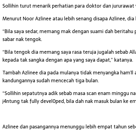
Sollihin turut menarik perhatian para doktor dan jururawa
Menurut Noor Azlinee atau lebih senang disapa Azlinee, dia
“Bila saya sedar, memang mak dengan suami dah beritahu 
sabar nak tengok.
“Bila tengok dia memang saya rasa teruja jugalah sebab Al
kepada tak sangka dengan apa yang saya dapat,” katanya.
Tambah Azlinee dia pada mulanya tidak menyangka ham1l a
kandungannya sudah mencecah tiga bulan.
“Sollihin sepatutnya adik sebab masa scan enam minggu nam
j4ntung tak fully devel0ped, bila dah nak masuk bulan ke e
Azlinee dan pasangannya menunggu lebih empat tahun sebe