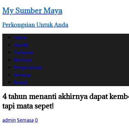
My Sumber Maya
Perkongsian Untuk Anda
Home
Islamik
Tauladan
Motivasi
Pengetahuan
Semasa
Resepi
4 tahun menanti akhirnya dapat kemb4
tapi mata sepet!
admin
Semasa
0