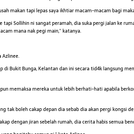
l susah makan tapi lepas saya ikhtiar macam-macam bagi mak
e tapi Sollihin ni sangat peramah, dia suka pergi jalan ke rum
macam mana nak pegi main,” katanya.
 Azlinee.
 di Bukit Bunga, Kelantan dan ini secara tid4k langsung me
pun memaksa mereka untuk lebih berhati-hati apabila berko
ting tak boleh cakap depan dia sebab dia akan pergi kongsi 
kap dengan jiran sebelah rumah, dia cerita habis semua bend