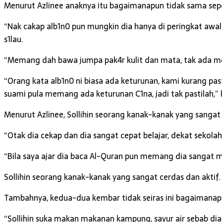
Menurut Azlinee anaknya itu bagaimanapun tidak sama seper
“Nak cakap alb1n0 pun mungkin dia hanya di peringkat awal
s1lau.
“Memang dah bawa jumpa pak4r kulit dan mata, tak ada m4sa
“Orang kata alb1n0 ni biasa ada keturunan, kami kurang pa
suami pula memang ada keturunan C1na, jadi tak pastilah,” 
Menurut Azlinee, Sollihin seorang kanak-kanak yang sangat
“Otak dia cekap dan dia sangat cepat belajar, dekat sekolah 
“Bila saya ajar dia baca Al-Quran pun memang dia sangat 
Sollihin seorang kanak-kanak yang sangat cerdas dan aktif.
Tambahnya, kedua-dua kembar tidak seiras ini bagaimana
“Sollihin suka makan makanan kampung, sayur air sebab di