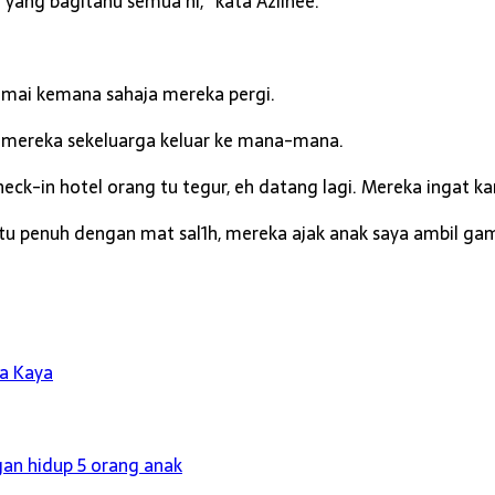
 yang bagitahu semua ni,” kata Azlinee.
ramai kemana sahaja mereka pergi.
li mereka sekeluarga keluar ke mana-mana.
check-in hotel orang tu tegur, eh datang lagi. Mereka ingat k
 situ penuh dengan mat sal1h, mereka ajak anak saya ambil g
ra Kaya
ngan hidup 5 orang anak