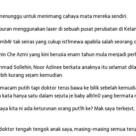
 menunggu untuk menimang cahaya mata mereka sendiri.
buran menggunakan laser di sebuah pusat perubatan di Kelan
mb4r tak seiras yang cukup ist1mewa apabila salah seorang d
 Che Azmi yang kini berusia enam tahun mula menjadi perhat
ad Sollehin, Noor Azlinee berkata anaknya itu selamat di
ebih kurang sejam kemudian.
macam putih tapi doktor terus bawa ke bilik sebelah kemudian
kata hanya satu dalam sejuta je baby alb1n0 yang bermata m
ya kita ni ada keturunan orang put1h ke? Mak saya terkejvt, p
 doktor tengah tengok anak saya, masing-masing semua teruja