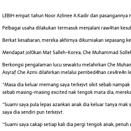
LEBIH empat tahun Noor Azlinee A.Kadir dan pasangannya
Pelbagai usaha dilakukan termasuk menjalani raw4tan kesu
Berkat kesabaran, mereka akhirnya dikurniakan sepasang ke
Mendapat jol0kan Mat Salleh-Korea, Che Muhammad Sollehin
Berkongsi pengalaman lucu sewaktu melahirkan Che Muhamm
Asyraf Che Azmi dilahirkan melalui pembed4han ces4re4n l
“Masa dia keluar memang saya terkejvt sikit sebab nampak 
sebab masing-masing excited nak tengok mata dia, mereka 
“Suami saya pula lepas azankan anak dia keluar tanya mak sa
saya dia sendiri pun terkejvt.
“Suami saya cakap setiap kali dia pergi tengok anak, penuh