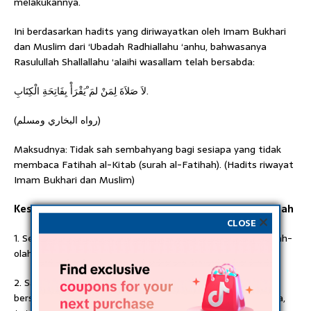
melakukannya.
Ini berdasarkan hadits yang diriwayatkan oleh Imam Bukhari
dan Muslim dari ‘Ubadah Radhiallahu ‘anhu, bahwasanya
Rasulullah Shallallahu ‘alaihi wasallam telah bersabda:
لاَ صَلاَةَ لِمَنْ لمَ ْيَقْرَأْ بِفَاتِحَةِ الْكِتَابِ.
(رواه البخاري ومسلم)
Maksudnya: Tidak sah sembahyang bagi sesiapa yang tidak
membaca Fatihah al-Kitab (surah al-Fatihah). (Hadits riwayat
Imam Bukhari dan Muslim)
Kesalahan-Kesalahan Dalam Membaca Surah Al-Fatihah
CLOSE
1. Sebutan huruf ﺏ berbaris bawah tidak kedengaran. Seolah-
olah kita menyebut “Ismillah…”
2. Sabdu pada kalimah ﭐﷲ tidak dijelaskan. Huruf yang
bersabdu ibarat huruf itu mempunyai dua huruf yang sama,