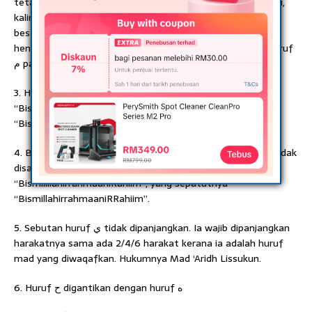
tetapi ia disatukan menjadi sabdu (faham tak ni? Selain itu,
kalimah Allah disebut dengan lafzhul-jalalah (lafaz yang
besar). Ini adalah sebutan yang salah kerana ‘Bismillah’
hendaklah disebut dengan ‘lam tarqiq’ (lam nipis)kerana huruf
ﻡ pada kalimah ini adalah berbaris bawah.
3. Huruf ﺭ tidak disabdukan dan sebutannya menjadi
“BismilahiRahmaan…”, yang sepatutnya
“BismillahiRRahmaan…”.
4. Begitu juga dengan kesalahan pada nombor 3. Huruf ﺭ tidak
disabdukan dan sebutannya menjadi
“BismilillahirrahmaaniRahiim”, yang sepatutnya
“BismillahirrahmaaniRRahiim”.
5. Sebutan huruf ﻱ tidak dipanjangkan. Ia wajib dipanjangkan
harakatnya sama ada 2/4/6 harakat kerana ia adalah huruf
mad yang diwaqafkan. Hukumnya Mad ‘Aridh Lissukun.
6. Huruf ﺡ digantikan dengan huruf ﻩ