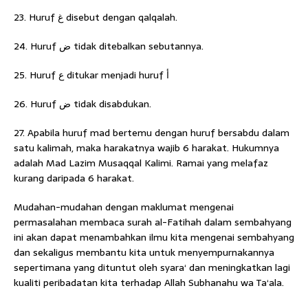
23. Huruf ﻍ disebut dengan qalqalah.
24. Huruf ﺽ tidak ditebalkan sebutannya.
25. Huruf ﻉ ditukar menjadi huruf ﺃ
26. Huruf ﺽ tidak disabdukan.
27. Apabila huruf mad bertemu dengan huruf bersabdu dalam
satu kalimah, maka harakatnya wajib 6 harakat. Hukumnya
adalah Mad Lazim Musaqqal Kalimi. Ramai yang melafaz
kurang daripada 6 harakat.
Mudahan-mudahan dengan maklumat mengenai
permasalahan membaca surah al-Fatihah dalam sembahyang
ini akan dapat menambahkan ilmu kita mengenai sembahyang
dan sekaligus membantu kita untuk menyempurnakannya
sepertimana yang dituntut oleh syara‘ dan meningkatkan lagi
kualiti peribadatan kita terhadap Allah Subhanahu wa Ta‘ala.