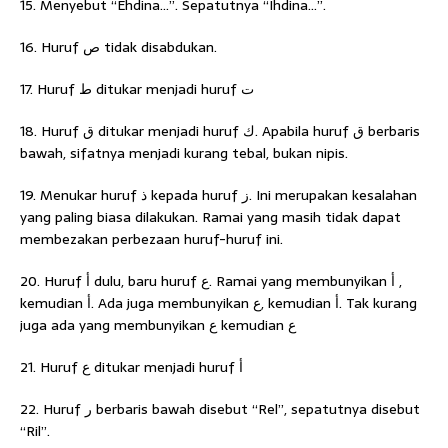
15. Menyebut “Ehdina…”. Sepatutnya “Ihdina…”.
16. Huruf ﺹ tidak disabdukan.
17. Huruf ﻁ ditukar menjadi huruf ﺕ
18. Huruf ﻕ ditukar menjadi huruf ﻙ. Apabila huruf ﻕ berbaris
bawah, sifatnya menjadi kurang tebal, bukan nipis.
19. Menukar huruf ﺫ kepada huruf ﺯ. Ini merupakan kesalahan
yang paling biasa dilakukan. Ramai yang masih tidak dapat
membezakan perbezaan huruf-huruf ini.
20. Huruf ﺃ dulu, baru huruf ﻉ. Ramai yang membunyikan ﺃ ,
kemudian ﺃ. Ada juga membunyikan ﻉ, kemudian ﺃ. Tak kurang
juga ada yang membunyikan ﻉ kemudian ﻉ
21. Huruf ﻉ ditukar menjadi huruf ﺃ
22. Huruf ﺭ berbaris bawah disebut “Rel”, sepatutnya disebut
“Ril”.