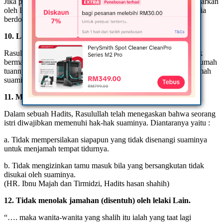
Jika pergi tanpa izin berarti istri sudah melanggar apa yang diajarkan
oleh Islam. Dengan demikian dia durhaka kepada Suami. Dan ia
berdosa.
10. Lari dari rumah suami tanpa suami tahu kemana
Rasulullah saw bersabda : “Dua golongan yang sholatnya tidak
bermanfaat bagi dirinya yaitu hamba yang melarikan diri dari rumah
tuannya sampai ia pulang; dan istri yang melarikan diri dari rumah
suaminya sampai ia kembali.” (HR. Hakim, dari Ibnu ‘Umar)
11. Menerima tamu laki-laki yang dibenci oleh suami.
Dalam sebuah Hadits, Rasulullah telah menegaskan bahwa seorang
istri diwajibkan memenuhi hak-hak suaminya. Diantaranya yaitu :
a. Tidak mempersilakan siapapun yang tidak disenangi suaminya
untuk menjamah tempat tidurnya.
b. Tidak mengizinkan tamu masuk bila yang bersangkutan tidak
disukai oleh suaminya.
(HR. Ibnu Majah dan Tirmidzi, Hadits hasan shahih)
12. Tidak menolak jamahan (disentuh) oleh lelaki Lain.
“…. maka wanita-wanita yang shalih itu ialah yang taat lagi