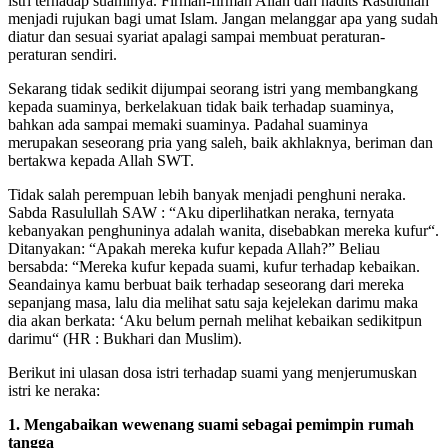
istri terhadap suaminya. Firman-firman Allah dan hadits Rasulullah
menjadi rujukan bagi umat Islam. Jangan melanggar apa yang sudah
diatur dan sesuai syariat apalagi sampai membuat peraturan-
peraturan sendiri.
Sekarang tidak sedikit dijumpai seorang istri yang membangkang
kepada suaminya, berkelakuan tidak baik terhadap suaminya,
bahkan ada sampai memaki suaminya. Padahal suaminya
merupakan seseorang pria yang saleh, baik akhlaknya, beriman dan
bertakwa kepada Allah SWT.
Tidak salah perempuan lebih banyak menjadi penghuni neraka.
Sabda Rasulullah SAW : “Aku diperlihatkan neraka, ternyata
kebanyakan penghuninya adalah wanita, disebabkan mereka kufur“.
Ditanyakan: “Apakah mereka kufur kepada Allah?” Beliau
bersabda: “Mereka kufur kepada suami, kufur terhadap kebaikan.
Seandainya kamu berbuat baik terhadap seseorang dari mereka
sepanjang masa, lalu dia melihat satu saja kejelekan darimu maka
dia akan berkata: ‘Aku belum pernah melihat kebaikan sedikitpun
darimu“ (HR : Bukhari dan Muslim).
Berikut ini ulasan dosa istri terhadap suami yang menjerumuskan
istri ke neraka:
1. Mengabaikan wewenang suami sebagai pemimpin rumah
tangga