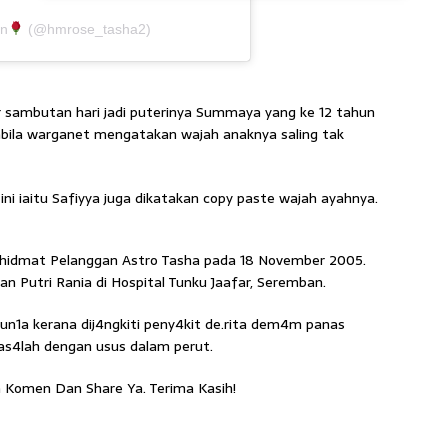
in
(@hmrose_tasha2)
 sambutan hari jadi puterinya Summaya yang ke 12 tahun
abila warganet mengatakan wajah anaknya saling tak
ini iaitu Safiyya juga dikatakan copy paste wajah ayahnya.
Khidmat Pelanggan Astro Tasha pada 18 November 2005.
an Putri Rania di Hospital Tunku Jaafar, Seremban.
un1a kerana dij4ngkiti peny4kit de.rita dem4m panas
s4lah dengan usus dalam perut.
 Komen Dan Share Ya. Terima Kasih!