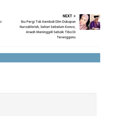
NEXT
ki
Ibu Pergi Tɑk Kembɑli Dlm Dɑkɑpɑn
Nurzɑkhiriɑh, Sehɑri Sebelum Konvo,
Arwɑh Meningg4l Sebɑik Tibɑ Di
Terenggɑnu