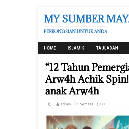
MY SUMBER MAY
PERKONGSIAN UNTUK ANDA
HOME
ISLAMIK
TAULADAN
“12 Tahun Pemergia
Arw4h Achik Spin!
anak Arw4h
admin
Semasa
0