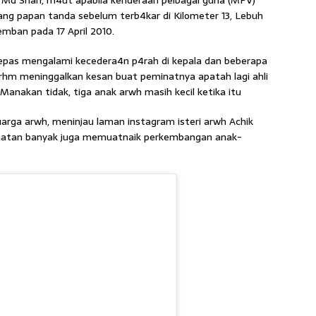
 Md Shari, m4ut apabila kenderaan pelbagai guna (MPV)
ng papan tanda sebelum terb4kar di Kilometer 13, Lebuh
mban pada 17 April 2010.
lepas mengalami kecedera4n p4rah di kepala dan beberapa
rhm meninggalkan kesan buat peminatnya apatah lagi ahli
Manakan tidak, tiga anak arwh masih kecil ketika itu
rga arwh, meninjau laman instagram isteri arwh Achik
lihatan banyak juga memuatnaik perkembangan anak-