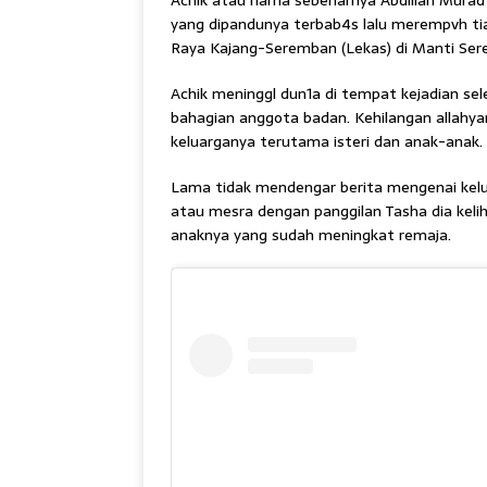
Achik atau nama sebenarnya Abdillah Murad
yang dipandunya terbab4s lalu merempvh tia
Raya Kajang-Seremban (Lekas) di Manti Sere
Achik meninggl dun1a di tempat kejadian se
bahagian anggota badan. Kehilangan allahya
keluarganya terutama isteri dan anak-anak. 
Lama tidak mendengar berita mengenai kelua
atau mesra dengan panggilan Tasha dia ke
anaknya yang sudah meningkat remaja.